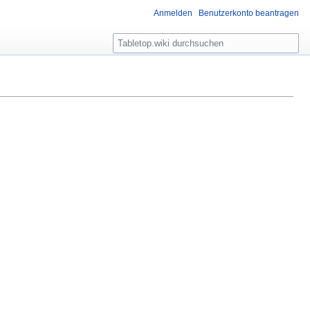
Anmelden
Benutzerkonto beantragen
S
u
c
h
e