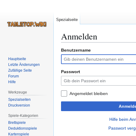
Spezialseite
Anmelden
Benutzername
Zur
Zur
Navigation
Suche
Hauptseite
springen
springen
Letzte Änderungen
Zufällige Seite
Passwort
Forum
Hilfe
Werkzeuge
Angemeldet bleiben
Spezialseiten
Druckversion
Anmeld
Spiele-Kategorien
Hilfe beim A
Brettspiele
Passwort ver
Deduktionsspiele
Kartenspiele