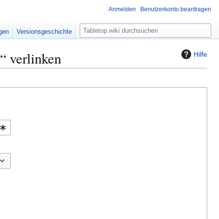
Anmelden
Benutzerkonto beantragen
S
igen
Versionsgeschichte
u
c
“ verlinken
Hilfe
h
e