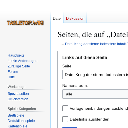
Datei
Diskussion
Seiten, die auf „Date
←
Datei:Krieg der sterne todesstern inhalt
Zur
Zur
Hauptseite
Links auf diese Seite
Navigation
Suche
Letzte Änderungen
Seite:
springen
springen
Zufällige Seite
Forum
Hilfe
Namensraum:
Werkzeuge
Spezialseiten
alle
Druckversion
Vorlageneinbindungen ausblen
Spiele-Kategorien
Brettspiele
Dateilinks ausblenden
Deduktionsspiele
Kartenspiele