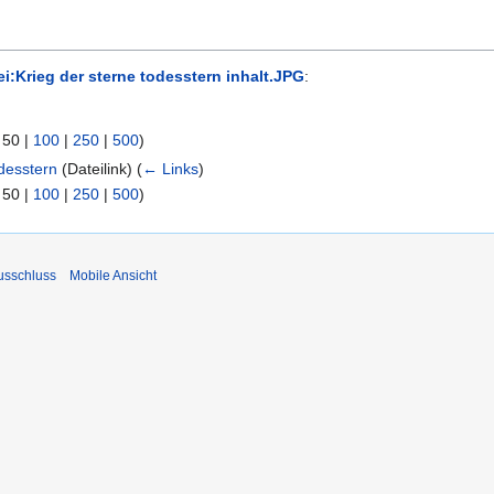
ei:Krieg der sterne todesstern inhalt.JPG
:
|
50
|
100
|
250
|
500
)
desstern
(Dateilink)
(
← Links
)
|
50
|
100
|
250
|
500
)
usschluss
Mobile Ansicht