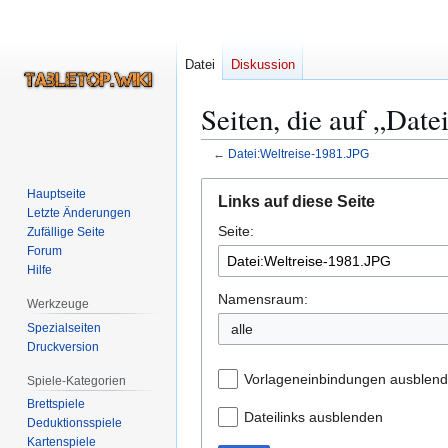
Datei
Diskussion
Seiten, die auf „Date
←
Datei:Weltreise-1981.JPG
Zur
Zur
Hauptseite
Links auf diese Seite
Navigation
Suche
Letzte Änderungen
Seite:
springen
springen
Zufällige Seite
Forum
Hilfe
Namensraum:
Werkzeuge
Spezialseiten
alle
Druckversion
Vorlageneinbindungen ausblen
Spiele-Kategorien
Brettspiele
Dateilinks ausblenden
Deduktionsspiele
Kartenspiele