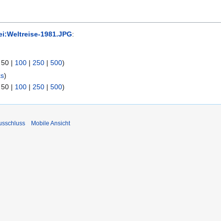
ei:Weltreise-1981.JPG
:
|
50
|
100
|
250
|
500
)
ks
)
|
50
|
100
|
250
|
500
)
usschluss
Mobile Ansicht