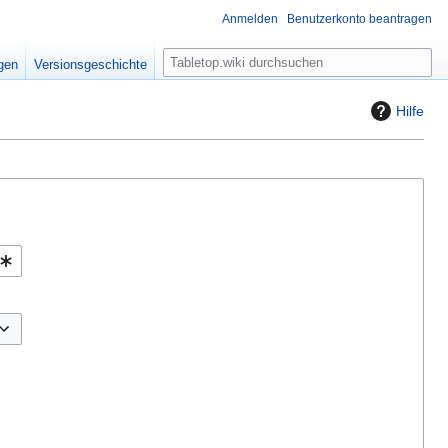
Anmelden
Benutzerkonto beantragen
S
igen
Versionsgeschichte
u
c
Hilfe
h
e