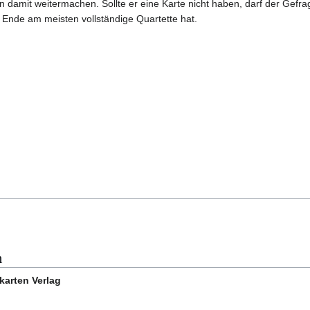
n damit weitermachen. Sollte er eine Karte nicht haben, darf der Gefra
 Ende am meisten vollständige Quartette hat.
n
karten Verlag