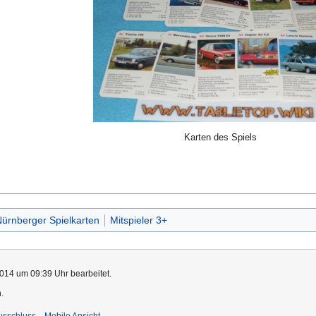
Karten des Spiels
ürnberger Spielkarten
Mitspieler 3+
014 um 09:39 Uhr bearbeitet.
.
usschluss
Mobile Ansicht