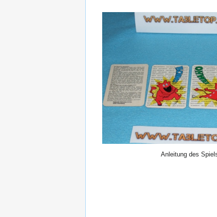
Anleitung des Spiel