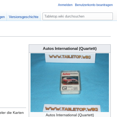
Anmelden
Benutzerkonto beantragen
S
igen
Versionsgeschichte
u
c
h
e
Autos International (Quartett)
eler die Karten
Autos International (Quartett)