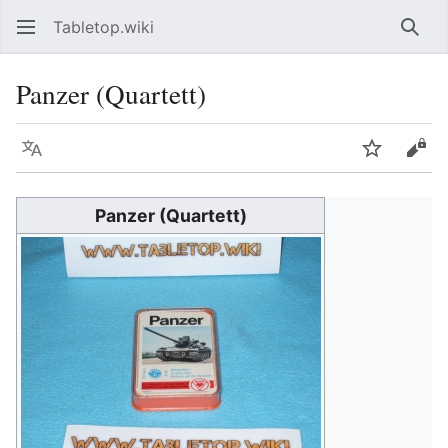
Tabletop.wiki
Such
Panzer (Quartett)
Sprache
Beobacht
Quel
Panzer (Quartett)