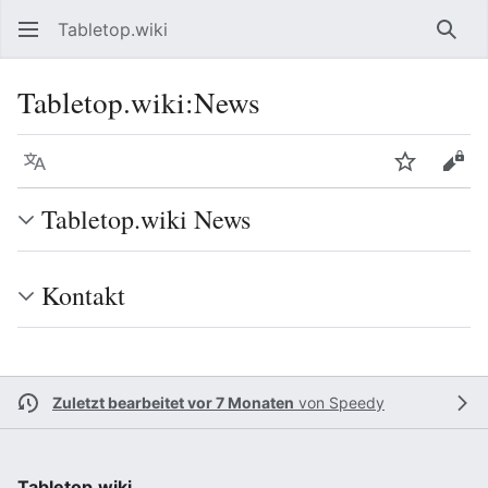
Tabletop.wiki
Such
Tabletop.wiki
:
News
Sprache
Beobacht
Quel
Tabletop.wiki News
Kontakt
Zuletzt bearbeitet vor 7 Monaten
von
Speedy
Tabletop.wiki